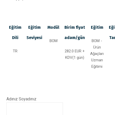
Eğitim
Eğitim
Modül
Birim fiyat
Eğitim
Eği
Dili
Seviyesi
adam/gün
Tar
BOM
BOM -
Ürün
TR
282.0 EUR +
Ağaçları
KDV(1 gün)
Uzman
Eğitimi
Adınız Soyadınız