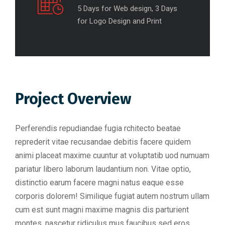
5 Days for Web design, 3 Days
for Logo Design and Print
Project Overview
Perferendis repudiandae fugia rchitecto beatae
reprederit vitae recusandae debitis facere quidem
animi placeat maxime cuuntur at voluptatib uod numuam
pariatur libero laborum laudantium non. Vitae optio,
distinctio earum facere magni natus eaque esse
corporis dolorem! Similique fugiat autem nostrum ullam
cum est sunt magni maxime magnis dis parturient
montes, nascetur ridiculus mus faucibus sed eros