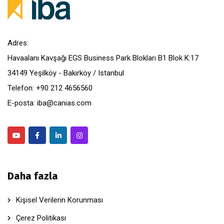
Adres:
Havaalanı Kavşağı EGS Business Park Blokları B1 Blok K:17
34149 Yeşilköy - Bakırköy / Istanbul
Telefon: +90 212 4656560
E-posta: iba@canias.com
Daha fazla
Kişisel Verilerin Korunması
Çerez Politikası