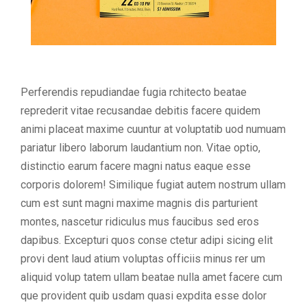
Perferendis repudiandae fugia rchitecto beatae
reprederit vitae recusandae debitis facere quidem
animi placeat maxime cuuntur at voluptatib uod numuam
pariatur libero laborum laudantium non. Vitae optio,
distinctio earum facere magni natus eaque esse
corporis dolorem! Similique fugiat autem nostrum ullam
cum est sunt magni maxime magnis dis parturient
montes, nascetur ridiculus mus faucibus sed eros
dapibus. Excepturi quos conse ctetur adipi sicing elit
provi dent laud atium voluptas officiis minus rer um
aliquid volup tatem ullam beatae nulla amet facere cum
que provident quib usdam quasi expdita esse dolor