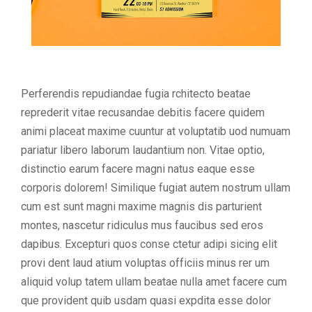
Perferendis repudiandae fugia rchitecto beatae
reprederit vitae recusandae debitis facere quidem
animi placeat maxime cuuntur at voluptatib uod numuam
pariatur libero laborum laudantium non. Vitae optio,
distinctio earum facere magni natus eaque esse
corporis dolorem! Similique fugiat autem nostrum ullam
cum est sunt magni maxime magnis dis parturient
montes, nascetur ridiculus mus faucibus sed eros
dapibus. Excepturi quos conse ctetur adipi sicing elit
provi dent laud atium voluptas officiis minus rer um
aliquid volup tatem ullam beatae nulla amet facere cum
que provident quib usdam quasi expdita esse dolor