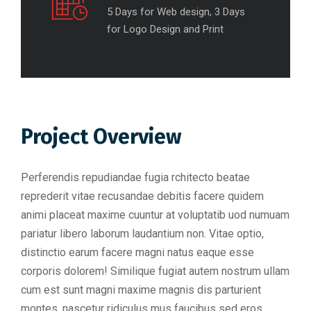
5 Days for Web design, 3 Days
for Logo Design and Print
Project Overview
Perferendis repudiandae fugia rchitecto beatae
reprederit vitae recusandae debitis facere quidem
animi placeat maxime cuuntur at voluptatib uod numuam
pariatur libero laborum laudantium non. Vitae optio,
distinctio earum facere magni natus eaque esse
corporis dolorem! Similique fugiat autem nostrum ullam
cum est sunt magni maxime magnis dis parturient
montes, nascetur ridiculus mus faucibus sed eros