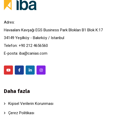
Adres:
Havaalanı Kavşağı EGS Business Park Blokları B1 Blok K:17
34149 Yeşilköy - Bakırköy / Istanbul
Telefon: +90 212 4656560
E-posta: iba@canias.com
Daha fazla
Kişisel Verilerin Korunması
Çerez Politikası